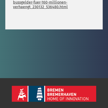
bussgelder-fuer-160-millionen-
verhaengt_230132_536480.html