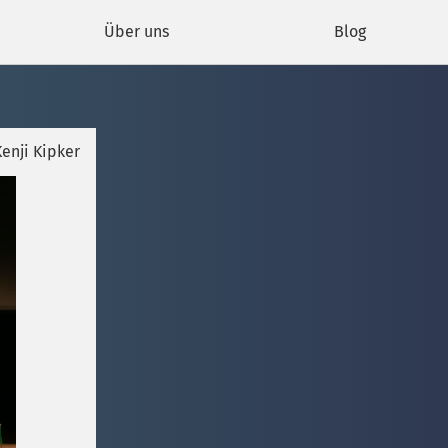
Über uns
Blog
enji Kipker