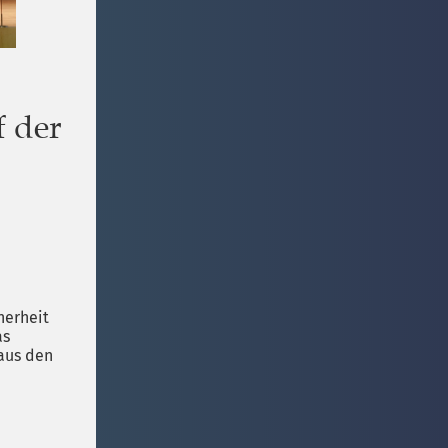
f der
herheit
as
 aus den