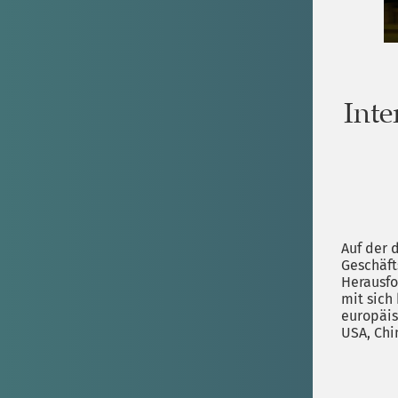
Inte
Auf der 
Geschäft
Herausfo
mit sich
europäis
USA, Chi