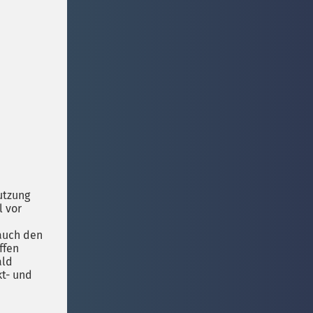
utzung
l vor
 auch den
ffen
ald
kt- und